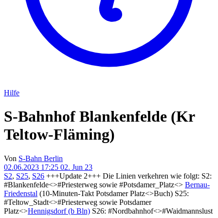
Hilfe
S-Bahnhof Blankenfelde (Kr
Teltow-Fläming)
Von
S-Bahn Berlin
02.06.2023 17:25
02. Jun 23
S2
,
S25
,
S26
+++Update 2+++ Die Linien verkehren wie folgt: S2:
#Blankenfelde<>#Priesterweg sowie #Potsdamer_Platz<>
Bernau-
Friedenstal
(10-Minuten-Takt Potsdamer Platz<>Buch) S25:
#Teltow_Stadt<>#Priesterweg sowie Potsdamer
Platz<>
Hennigsdorf (b Bln)
S26: #Nordbahnhof<>#Waidmannslust