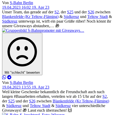
Von
S-Bahn Berlin
19.04.2023 16:02
19. Apr 23
Unser Team, das gerade auf der
S2
, der
S25
und der
S26
zwischen
Blankenfelde (Kr Teltow-Fläming)
&
Südkreuz
und
Teltow Stadt
&
Südkreuz
unterwegs ist, wirft ein paar Grüße rüber! Noch könnt ihr
unsere Giveaways abstauben,… 🎁
Mit "schlecht" bewerten
Von
S-Bahn Berlin
19.04.2023 13:55
19. Apr 23
Weil kleine Geschenke bekanntlich die Freundschaft auch nach
langen #Bauarbeiten erhalten, verteilen wir ab 15 Uhr auf der
S2
,
der
S25
und der
S26
zwischen
Blankenfelde (Kr Teltow-Fläming)
&
Südkreuz
und
Teltow Stadt
&
Südkreuz
vier unterschiedliche
Giveaways! 🎁 Lasst euch überraschen! 🙌️