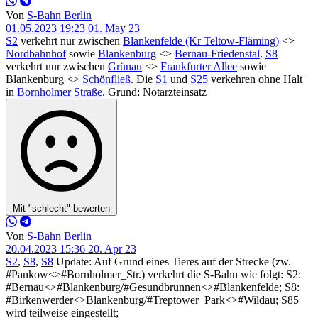
Von
S-Bahn Berlin
01.05.2023 19:23
01. May 23
S2
verkehrt nur zwischen
Blankenfelde (Kr Teltow-Fläming)
<>
Nordbahnhof
sowie
Blankenburg
<>
Bernau-Friedenstal
.
S8
verkehrt nur zwischen
Grünau
<>
Frankfurter Allee
sowie
Blankenburg <>
Schönfließ
. Die
S1
und
S25
verkehren ohne Halt
in
Bornholmer Straße
. Grund: Notarzteinsatz
Mit "schlecht" bewerten
Von
S-Bahn Berlin
20.04.2023 15:36
20. Apr 23
S2
,
S8
,
S8
Update: Auf Grund eines Tieres auf der Strecke (zw.
#Pankow<>#Bornholmer_Str.) verkehrt die S-Bahn wie folgt: S2:
#Bernau<>#Blankenburg/#Gesundbrunnen<>#Blankenfelde; S8:
#Birkenwerder<>Blankenburg/#Treptower_Park<>#Wildau; S85
wird teilweise eingestellt;