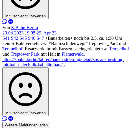
Mit "schlecht" bewerten
Von
S-Bahn Berlin
29.04.2023 19:05
29. Apr 23
S41
S42
S45
S46
S47
+Bauarbeiten+ noch bis 2.5. ca. 1:30 Uhr
kein S-Bahnverkehr zw. #Baumschulenweg/#Treptower_Park und
Tempelhof
. Ersatzverkehr mit Bussen ist eingerichtet zw.
Tempelhof
und
Treptower Park
mit Halt in
Plänterwald
.
https://sbahn.berlin/fahren/bauen-stoerung/detail/zbs-ausruestung-
mit-balisentechnik-kabeltiefbau-1/
Mit "schlecht" bewerten
Weitere Meldungen laden