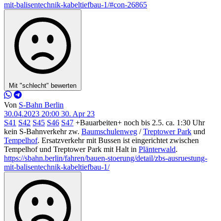
mit-balisentechnik-kabeltiefbau-1/#con-26865
Mit "schlecht" bewerten
Von
S-Bahn Berlin
30.04.2023 20:00
30. Apr 23
S41
S42
S45
S46
S47
+Bauarbeiten+ noch bis 2.5. ca. 1:30 Uhr
kein S-Bahnverkehr zw.
Baumschulenweg
/
Treptower Park
und
Tempelhof
. Ersatzverkehr mit Bussen ist eingerichtet zwischen
Tempelhof und Treptower Park mit Halt in
Plänterwald
.
https://sbahn.berlin/fahren/bauen-stoerung/detail/zbs-ausruestung-
mit-balisentechnik-kabeltiefbau-1/