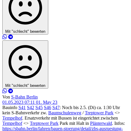
Mit "schlecht" bewerten
Mit "schlecht" bewerten
Von
S-Bahn Berlin
01.05.2023 07:11
01. May 23
Bauinfo
S41
S42
S45
S46
S47
: Noch bis 2.5. (Di) ca. 1:30 Uhr
kein S-Bahnverkehr zw.
Baumschulenweg
/
Treptower Park
<>
Tempelhof
. Ersatzverkehr mit Bussen ist eingerichtet zwischen
Tempelhof
<>
Treptower Park
Park mit Halt in
Plänterwald
. Infos:
https://sbahn.berlin/fahren/bauen-stoerung/detail/zbs-ausruestung-