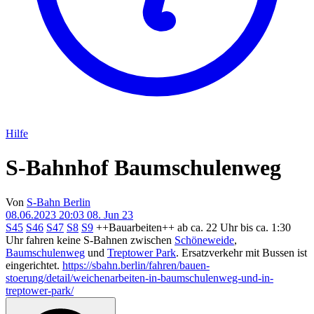
Hilfe
S-Bahnhof Baumschulenweg
Von
S-Bahn Berlin
08.06.2023 20:03
08. Jun 23
S45
S46
S47
S8
S9
++Bauarbeiten++ ab ca. 22 Uhr bis ca. 1:30
Uhr fahren keine S-Bahnen zwischen
Schöneweide
,
Baumschulenweg
und
Treptower Park
. Ersatzverkehr mit Bussen ist
eingerichtet.
https://sbahn.berlin/fahren/bauen-
stoerung/detail/weichenarbeiten-in-baumschulenweg-und-in-
treptower-park/