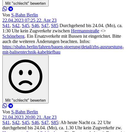
Mit "schlecht" bewerten
Von
S-Bahn Berlin
22.04.2023 07:25
22. Apr 23
S41
,
S42
,
S45
,
S46
,
S47
,
S85
Durchgehend bis 24.04. (Mo), ca.
1:30 Uhr kein Zugverkehr zwischen
Hermannstraße
<>
Schöneberg
. Ein Ersatzverkehr mit Bussen ist eingerichtet. Bitte
auch die weiteren Änderungen beachten. Infos:
https://sbahn.berlin/fahren/bauen-stoerung/detail/zbs-ausruestung-
mit-balisentechnik-kabeltiefbau
Mit "schlecht" bewerten
Von
S-Bahn Berlin
21.04.2023 20:00
21. Apr 23
S41
,
S42
,
S45
,
S46
,
S47
,
S85
: Ab heute Nacht ca. 22 Uhr
durchgehend bis 24.04. (Mo), ca. 1.30 Uhr kein Zugverkehr zw.