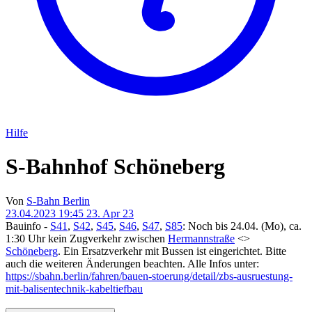
Hilfe
S-Bahnhof Schöneberg
Von
S-Bahn Berlin
23.04.2023 19:45
23. Apr 23
Bauinfo -
S41
,
S42
,
S45
,
S46
,
S47
,
S85
: Noch bis 24.04. (Mo), ca.
1:30 Uhr kein Zugverkehr zwischen
Hermannstraße
<>
Schöneberg
. Ein Ersatzverkehr mit Bussen ist eingerichtet. Bitte
auch die weiteren Änderungen beachten. Alle Infos unter:
https://sbahn.berlin/fahren/bauen-stoerung/detail/zbs-ausruestung-
mit-balisentechnik-kabeltiefbau