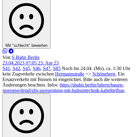
Mit "schlecht" bewerten
Von
S-Bahn Berlin
23.04.2023 07:05
23. Apr 23
S41
,
S42
,
S45
,
S46
,
S47
,
S85
Noch bis 24.04. (Mo), ca. 1:30 Uhr
kein Zugverkehr zwischen
Hermannstraße
<>
Schöneberg
. Ein
Ersatzverkehr mit Bussen ist eingerichtet. Bitte auch die weiteren
Änderungen beachten. Infos:
https://sbahn.berlin/fahren/bauen-
stoerung/detail/zbs-ausruestung-mit-balisentechnik-kabeltiefbau