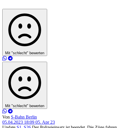
Mit "schlecht" bewerten
Mit "schlecht" bewerten
Von
S-Bahn Berlin
05.04.2023 18:09
05. Apr 23
Update
S1
,
S26
Der Polizeieinsatz ist beendet. Die Züge fahren