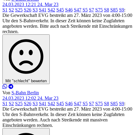
24.03.2023 12:21
24. Mar 23
S1
S2
S25
S26
S3
S41
S42
S45
S46
S47
S5
S7
S75
S8
S85
S9
:
Die Gewerkschaft EVG bestreikt am 27. März 2023 von 4:00-15:00
Uhr den S-Bahnverkehr. In dieser Zeit können keine Zugfahrten
angeboten werden. Bitte auch nach Streikende mit Einschränkungen
rechnen.
Mit "schlecht" bewerten
Von
S-Bahn Berlin
24.03.2023 12:02
24. Mar 23
S1
S2
S25
S26
S3
S41
S42
S45
S46
S47
S5
S7
S75
S8
S85
S9
:
Die Gewerkschaft EVG bestreikt am 27. März 2023 von 4:00-15:00
Uhr den S-Bahnverkehr. In dieser Zeit können keine Zugfahrten
angeboten werden. Auch nach Streikende mit massiven
Einschränkungen rechnen.