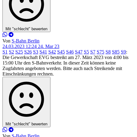
Mit "schlecht" bewerten
Von
S-Bahn Berlin
24.03.2023 12:24
24. Mar 23
S1
S2
S25
S26
S3
S41
S42
S45
S46
S47
S5
S7
S75
S8
S85
S9
:
Die Gewerkschaft EVG bestreikt am 27. März 2023 von 4:00 bis
15:00 Uhr den S-Bahnverkehr. In dieser Zeit können keine
Zugfahrten angeboten werden. Bitte auch nach Streikende mit
Einschränkungen rechnen.
Mit "schlecht" bewerten
Von
S-Bahn Berlin