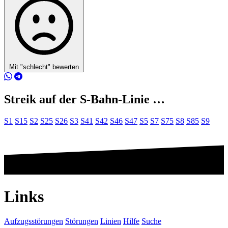
Mit "schlecht" bewerten
Streik auf der S-Bahn-Linie …
S1
S15
S2
S25
S26
S3
S41
S42
S46
S47
S5
S7
S75
S8
S85
S9
Links
Aufzugsstörungen
Störungen
Linien
Hilfe
Suche