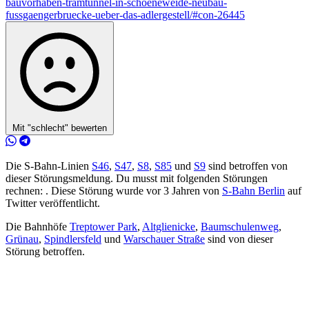
bauvorhaben-tramtunnel-in-schoeneweide-neubau-
fussgaengerbruecke-ueber-das-adlergestell/#con-26445
Mit "schlecht" bewerten
Die S-Bahn-Linien
S46
,
S47
,
S8
,
S85
und
S9
sind betroffen von
dieser Störungsmeldung. Du musst mit folgenden Störungen
rechnen: . Diese Störung wurde vor 3 Jahren von
S-Bahn Berlin
auf
Twitter veröffentlicht.
Die Bahnhöfe
Treptower Park
,
Altglienicke
,
Baumschulenweg
,
Grünau
,
Spindlersfeld
und
Warschauer Straße
sind von dieser
Störung betroffen.