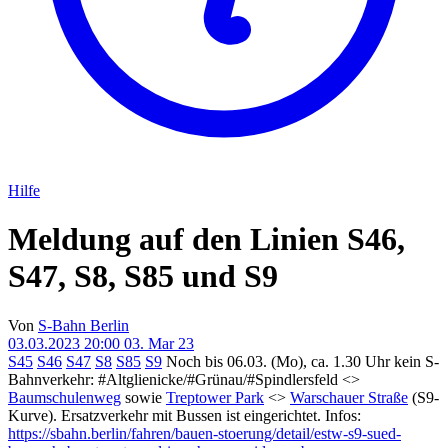
Hilfe
Meldung auf den Linien S46,
S47, S8, S85 und S9
Von
S-Bahn Berlin
03.03.2023 20:00
03. Mar 23
S45
S46
S47
S8
S85
S9
Noch bis 06.03. (Mo), ca. 1.30 Uhr kein S-
Bahnverkehr: #Altglienicke/#Grünau/#Spindlersfeld <>
Baumschulenweg
sowie
Treptower Park
<>
Warschauer Straße
(S9-
Kurve). Ersatzverkehr mit Bussen ist eingerichtet. Infos:
https://sbahn.berlin/fahren/bauen-stoerung/detail/estw-s9-sued-