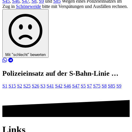
S45
,
S46
,
S47
,
S8
,
S9
und
S85
Wegen eines Polizeieinsatzes im
Zug in
Schöneweide
bitte mit Verspätungen und Ausfällen rechnen.
Mit "schlecht" bewerten
Polizeieinsatz auf der S-Bahn-Linie …
S1
S15
S2
S25
S26
S3
S41
S42
S46
S47
S5
S7
S75
S8
S85
S9
Links