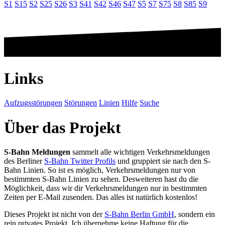
S1
S15
S2
S25
S26
S3
S41
S42
S46
S47
S5
S7
S75
S8
S85
S9
Links
Aufzugsstörungen
Störungen
Linien
Hilfe
Suche
Über das Projekt
S-Bahn Meldungen
sammelt alle wichtigen Verkehrsmeldungen
des Berliner
S-Bahn Twitter Profils
und gruppiert sie nach den S-
Bahn Linien. So ist es möglich, Verkehrsmeldungen nur von
bestimmten S-Bahn Linien zu sehen. Desweiteren hast du die
Möglichkeit, dass wir dir Verkehrsmeldungen nur in bestimmten
Zeiten per E-Mail zusenden. Das alles ist natürlich kostenlos!
Dieses Projekt ist nicht von der
S-Bahn Berlin GmbH
, sondern ein
rein privates Projekt. Ich übernehme keine Haftung für die