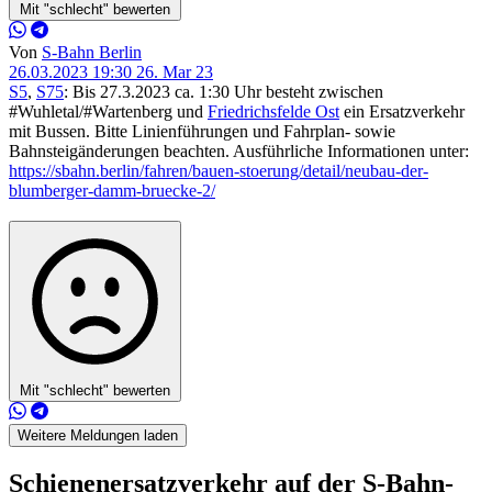
Mit "schlecht" bewerten
Von
S-Bahn Berlin
26.03.2023 19:30
26. Mar 23
S5
,
S75
: Bis 27.3.2023 ca. 1:30 Uhr besteht zwischen
#Wuhletal/#Wartenberg und
Friedrichsfelde Ost
ein Ersatzverkehr
mit Bussen. Bitte Linienführungen und Fahrplan- sowie
Bahnsteigänderungen beachten. Ausführliche Informationen unter:
https://sbahn.berlin/fahren/bauen-stoerung/detail/neubau-der-
blumberger-damm-bruecke-2/
Mit "schlecht" bewerten
Weitere Meldungen laden
Schienenersatzverkehr auf der S-Bahn-