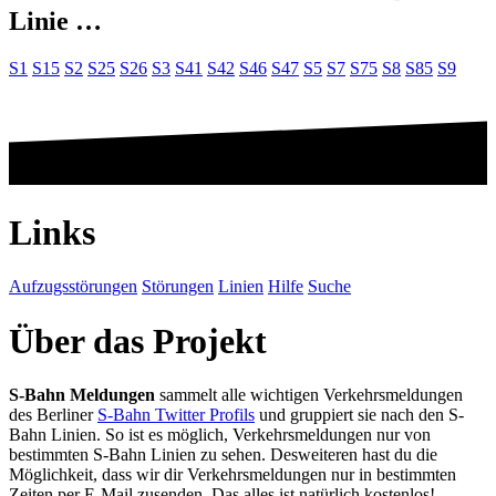
Linie …
S1
S15
S2
S25
S26
S3
S41
S42
S46
S47
S5
S7
S75
S8
S85
S9
Links
Aufzugsstörungen
Störungen
Linien
Hilfe
Suche
Über das Projekt
S-Bahn Meldungen
sammelt alle wichtigen Verkehrsmeldungen
des Berliner
S-Bahn Twitter Profils
und gruppiert sie nach den S-
Bahn Linien. So ist es möglich, Verkehrsmeldungen nur von
bestimmten S-Bahn Linien zu sehen. Desweiteren hast du die
Möglichkeit, dass wir dir Verkehrsmeldungen nur in bestimmten
Zeiten per E-Mail zusenden. Das alles ist natürlich kostenlos!