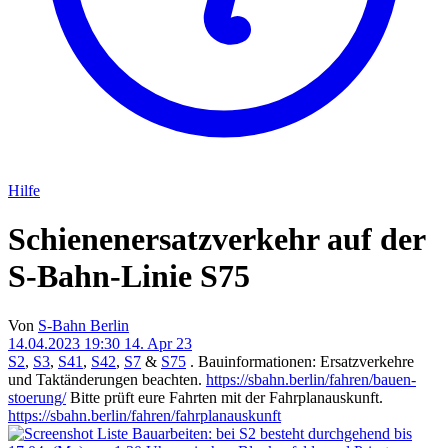
Hilfe
Schienenersatzverkehr auf der
S-Bahn-Linie S75
Von
S-Bahn Berlin
14.04.2023 19:30
14. Apr 23
S2
,
S3
,
S41
,
S42
,
S7
&
S75
. Bauinformationen: Ersatzverkehre
und Taktänderungen beachten.
https://sbahn.berlin/fahren/bauen-
stoerung/
Bitte prüft eure Fahrten mit der Fahrplanauskunft.
https://sbahn.berlin/fahren/fahrplanauskunft