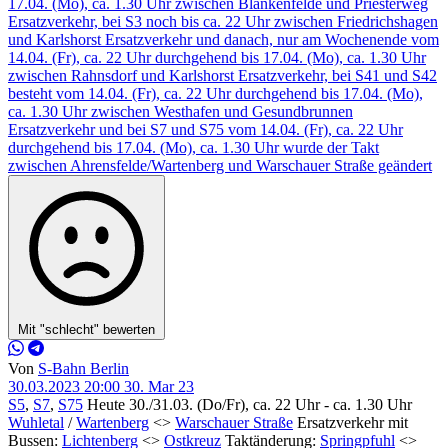
Mit "schlecht" bewerten
Von
S-Bahn Berlin
30.03.2023 20:00
30. Mar 23
S5
,
S7
,
S75
Heute 30./31.03. (Do/Fr), ca. 22 Uhr - ca. 1.30 Uhr
Wuhletal
/
Wartenberg
<>
Warschauer Straße
Ersatzverkehr mit
Bussen:
Lichtenberg
<>
Ostkreuz
Taktänderung:
Springpfuhl
<>