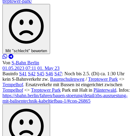
treptower-park/
Mit "schlecht" bewerten
Von
S-Bahn Berlin
01.05.2023 07:11
01. May 23
Bauinfo
S41
S42
S45
S46
S47
: Noch bis 2.5. (Di) ca. 1:30 Uhr
kein S-Bahnverkehr zw.
Baumschulenweg
/
Treptower Park
<>
Tempelhof
. Ersatzverkehr mit Bussen ist eingerichtet zwischen
Tempelhof
<>
Treptower Park
Park mit Halt in
Plänterwald
. Infos:
https://sbahn.berlin/fahren/bauen-stoerung/detail/zbs-ausruestung-
mit-balisentechnik-kabeltiefbau-1/#con-26865