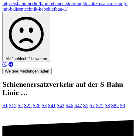
https://sbahn.berlin/fahren/bauen-stoerung/detail/zbs-ausruestung-
mit-balisentechnik-kabeltiefbau-1/
Mit "schlecht" bewerten
Weitere Meldungen laden
Schienenersatzverkehr auf der S-Bahn-
Linie …
S1
S15
S2
S25
S26
S3
S41
S42
S46
S47
S5
S7
S75
S8
S85
S9