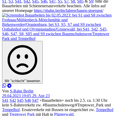
S1
,
S3
,
S41
,
S42
,
S45
,
S46
,
S47
,
S5
,
S7
,
S8
,
S85
&
S9
: bitte die
Bauarbeiten mit Schienenersatzverkehr beachten. Alle Infos auf
unserer Homepage
https://sbahn.berlin/fahren/bauen-stoerung/
Mit "schlecht" bewerten
Von
S-Bahn Berlin
29.04.2023 19:05
29. Apr 23
S41
S42
S45
S46
S47
+Bauarbeiten+ noch bis 2.5. ca. 1:30 Uhr
kein S-Bahnverkehr zw. #Baumschulenweg/#Treptower_Park und
Tempelhof
. Ersatzverkehr mit Bussen ist eingerichtet zw.
Tempelhof
und
Treptower Park
mit Halt in
Plänterwald
.