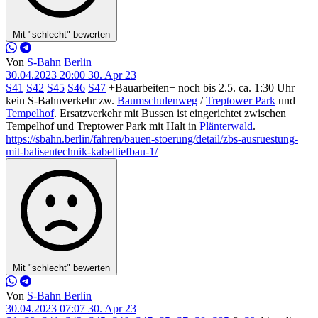
Mit "schlecht" bewerten
Von
S-Bahn Berlin
30.04.2023 20:00
30. Apr 23
S41
S42
S45
S46
S47
+Bauarbeiten+ noch bis 2.5. ca. 1:30 Uhr
kein S-Bahnverkehr zw.
Baumschulenweg
/
Treptower Park
und
Tempelhof
. Ersatzverkehr mit Bussen ist eingerichtet zwischen
Tempelhof und Treptower Park mit Halt in
Plänterwald
.
https://sbahn.berlin/fahren/bauen-stoerung/detail/zbs-ausruestung-
mit-balisentechnik-kabeltiefbau-1/
Mit "schlecht" bewerten
Von
S-Bahn Berlin
30.04.2023 07:07
30. Apr 23