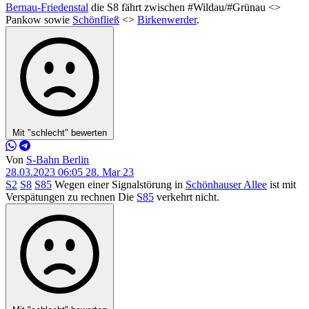
Bernau-Friedenstal
die S8 fährt zwischen #Wildau/#Grünau <>
Pankow sowie
Schönfließ
<>
Birkenwerder
.
Mit "schlecht" bewerten
Von
S-Bahn Berlin
28.03.2023 06:05
28. Mar 23
S2
S8
S85
Wegen einer Signalstörung in
Schönhauser Allee
ist mit
Verspätungen zu rechnen Die
S85
verkehrt nicht.