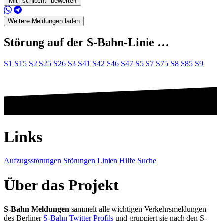
Mit "schlecht" bewerten
Weitere Meldungen laden
Störung auf der S-Bahn-Linie …
S1
S15
S2
S25
S26
S3
S41
S42
S46
S47
S5
S7
S75
S8
S85
S9
Links
Aufzugsstörungen
Störungen
Linien
Hilfe
Suche
Über das Projekt
S-Bahn Meldungen
sammelt alle wichtigen Verkehrsmeldungen
des Berliner
S-Bahn Twitter Profils
und gruppiert sie nach den S-